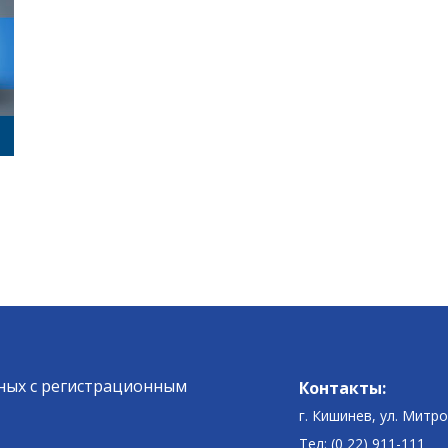
ных c регистрационным
Контакты:
г. Кишинев, ул. Митр
Тел: (0 22) 911-111