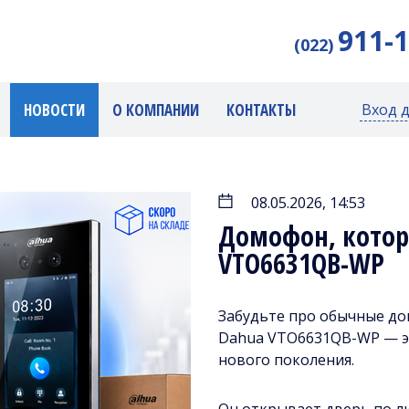
911-
(022)
НОВОСТИ
О КОМПАНИИ
КОНТАКТЫ
Вход 
08.05.2026, 14:53
Домофон, котор
VTO6631QB-WP
Забудьте про обычные д
Dahua VTO6631QB-WP — эт
нового поколения.