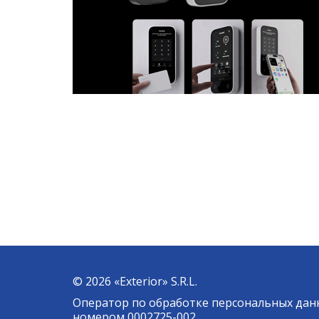
© 2026 «Exterior» S.R.L.
Оператор по обработке персональных дан
номером 0002725-002