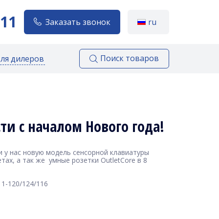
111
Заказать звонок
ru
Поиск товаров
для дилеров
ти с началом Нового года!
 у нас новую модель сенсорной клавиатуры
тах, а так же умные розетки OutletCore в 8
11-120/124/116