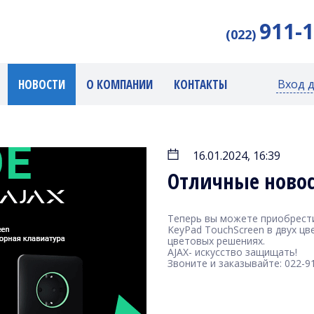
911-
(022)
НОВОСТИ
О КОМПАНИИ
КОНТАКТЫ
Вход 
16.01.2024, 16:39
Отличные новос
Теперь вы можете приобрести
KeyPad TouchScreen в двух цве
цветовых решениях.
AJAX- искусство защищать!
Звоните и заказывайте: 022-9