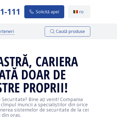
1-111
Solicită apel
ro
Caută produse
rteneri
STRĂ, CARIERA
TATĂ DOAR DE
TRE PROPRII!
de Securitate? Bine ați venit! Compania
 cîmpul muncii a specialiștilor din orice
ținerea sistemelor de securitate de la cei
 din oraș.