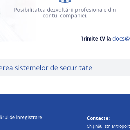
Posibilitatea dezvoltării profesionale din
contul companiei.
Trimite CV la
docs@
erea sistemelor de securitate
Cerințe:
Studii superioare sau 
 hardware;
Experiență în administ
nice;
sistemului de operare
rul de înregistrare
Contacte:
hipamentului, precum și
Experiență de lucru cu
acces;
Chișinău, str. Mitropol