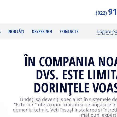
91
(022)
Ă
NOUTĂȚI
DESPRE NOI
CONTACTE
Logare pa
ÎN COMPANIA NOA
DVS. ESTE LIMI
DORINȚELE VOAS
Tindeți să deveniți specialist în sistemele 
“Exterior ” oferă oportunitatea de angajare în
domeniu tehnic. Veți însuși instalarea și între
mai buni experți