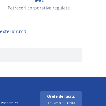
Petreceri corporative regulate.
exterior.md
tehnice în domeniu;
rarea echipamentelor de rețea și a
 Windows;
Orele de lucru:
 sisteme de supraveghere video și control
it Varlaam 65
Ln–Vn: 8:30-18:00