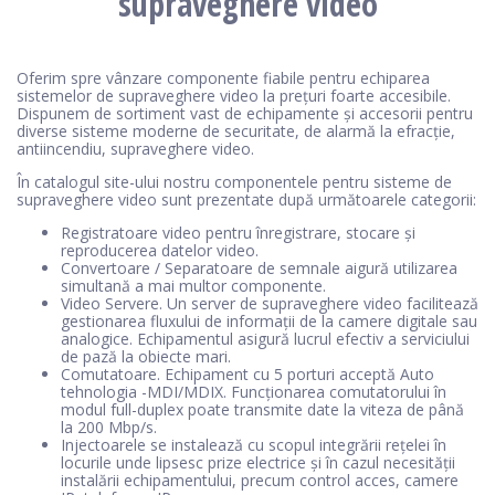
supraveghere video
Oferim spre vânzare componente fiabile pentru echiparea
sistemelor de supraveghere video la prețuri foarte accesibile.
Dispunem de sortiment vast de echipamente și accesorii pentru
diverse sisteme moderne de securitate, de alarmă la efracție,
antiincendiu, supraveghere video.
În catalogul site-ului nostru componentele pentru sisteme de
supraveghere video sunt prezentate după următoarele categorii:
Registratoare video pentru înregistrare, stocare și
reproducerea datelor video.
Convertoare / Separatoare de semnale aigură utilizarea
simultană a mai multor componente.
Video Servere. Un server de supraveghere video facilitează
gestionarea fluxului de informații de la camere digitale sau
analogice. Echipamentul asigură lucrul efectiv a serviciului
de pază la obiecte mari.
Comutatoare. Echipament cu 5 porturi acceptă Auto
tehnologia -MDI/MDIX. Funcționarea comutatorului în
modul full-duplex poate transmite date la viteza de până
la 200 Mbp/s.
Injectoarele se instalează cu scopul integrării rețelei în
locurile unde lipsesc prize electrice și în cazul necesității
instalării echipamentului, precum control acces, camere