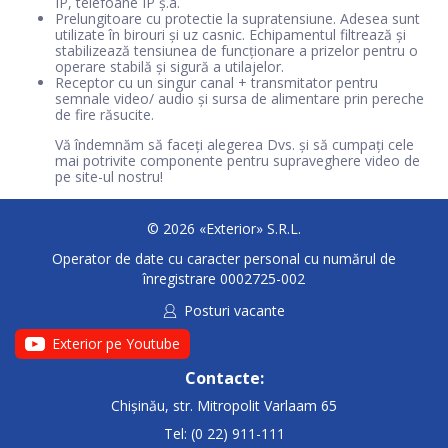
IP, telefoane IP ș.a.
Prelungitoare cu protectie la supratensiune. Adesea sunt
utilizate în birouri și uz casnic. Echipamentul filtrează și
stabilizează tensiunea de funcționare a prizelor pentru o
operare stabilă și sigură a utilajelor.
Receptor cu un singur canal + transmitator pentru
semnale video/ audio și sursa de alimentare prin pereche
de fire răsucite.
Vă îndemnăm să faceți alegerea Dvs. și să cumpați cele
mai potrivite componente pentru supraveghere video de
pe site-ul nostru!
© 2026 «Exterior» S.R.L.
Operator de date cu caracter personal cu numărul de
înregistrare 0002725-002
Posturi vacante
Exterior pe Youtube
Contacte:
Chișinău, str. Mitropolit Varlaam 65
Tel: (0 22) 911-111