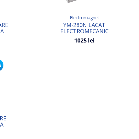
Electromagnet
ARE
YM-280N LACAT
CA
ELECTROMECANIC
1025 lei
RE
CA