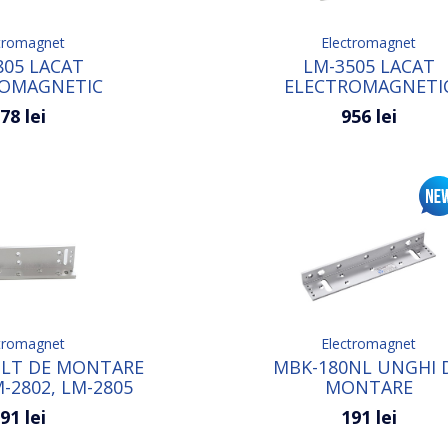
tromagnet
Electromagnet
805 LACAT
LM-3505 LACAT
ROMAGNETIC
ELECTROMAGNETI
78 lei
956 lei
tromagnet
Electromagnet
OLT DE MONTARE
MBK-180NL UNGHI 
-2802, LM-2805
MONTARE
KTECO
91 lei
191 lei