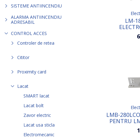
SISTEME ANTIINCENDIU
Elec
ALARMA ANTIINCENDIU
LM-1
ADRESABIL
ELECT
CONTROL ACCES
6
Controler de retea
Cititor
Proximity card
Lacat
SMART lacat
Lacat bolt
Elec
LMB-280LC
Zavor electric
PENTRU LM
Lacat usa sticla
Z
1
Electromecanic