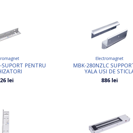
tromagnet
Electromagnet
L-SUPORT PENTRU
MBK-280NZLC SUPPOR
HIZATORI
YALA USI DE STICL
OMAGNETICE)
26 lei
886 lei