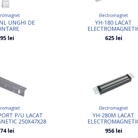
tromagnet
Electromagnet
NL UNGHI DE
YH-180 LACAT
NTARE
ELECTROMAGNETI
95 lei
625 lei
tromagnet
Electromagnet
PORT P/U LACAT
YH-280M LACAT
NETIC 250Х47Х28
ELECTROMAGNETI
INCORPORABIL
74 lei
956 lei