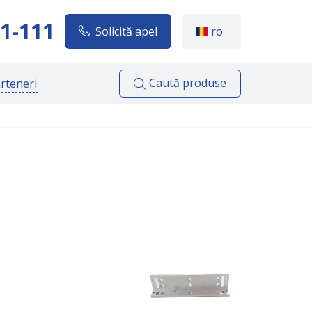
1-111
Solicită apel
ro
Caută produse
rteneri