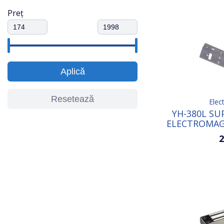
Preț
Aplică
Resetează
Elec
YH-380L SU
ELECTROMAG
2