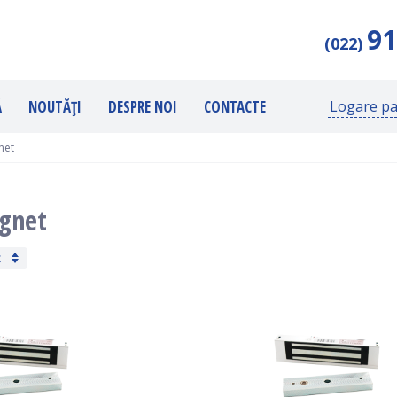
91
(022)
Ă
NOUTĂȚI
DESPRE NOI
CONTACTE
Logare pa
net
gnet
ț