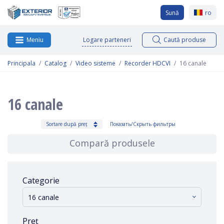
Sună
ro
Logare parteneri
Caută produse
Meniu
Principala
Catalog
Video sisteme
Recorder HDCVI
16 canale
16 canale
Sortare după preț
Показать/Скрыть фильтры
Compară produsele
Categorie
16 canale
Preț