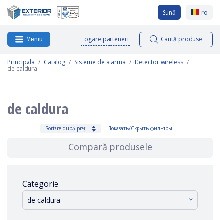
Sună
ro
Logare parteneri
Caută produse
Meniu
Principala
Catalog
Sisteme de alarma
Detector wireless
de caldura
de caldura
Sortare după preț
Показать/Скрыть фильтры
Compară produsele
Categorie
de caldura