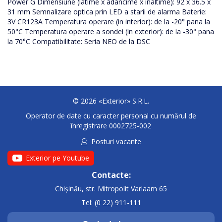
Power G Dimensiune (latime x adancime x inaltime): 92 x 36.5 x
31 mm Semnalizare optica prin LED a starii de alarma Baterie:
3V CR123A Temperatura operare (in interior): de la -20° pana la
50°C Temperatura operare a sondei (in exterior): de la -30° pana
la 70°C Compatibilitate: Seria NEO de la DSC
© 2026 «Exterior» S.R.L.
Operator de date cu caracter personal cu numărul de
înregistrare 0002725-002
Posturi vacante
Exterior pe Youtube
Contacte:
Chișinău, str. Mitropolit Varlaam 65
Tel: (0 22) 911-111