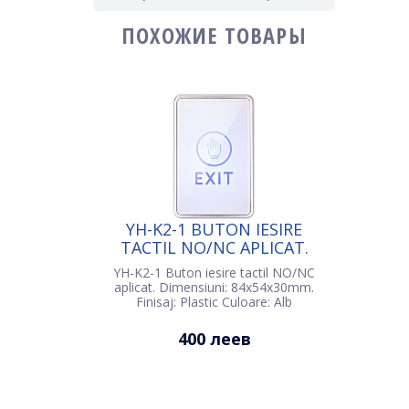
ПОХОЖИЕ ТОВАРЫ
YH-K2-1 BUTON IESIRE
TACTIL NO/NC APLICAT.
FINISAJ: PLASTIC CULOARE:
YH-K2-1 Buton iesire tactil NO/NC
ALB
aplicat. Dimensiuni: 84х54x30mm.
Finisaj: Plastic Culoare: Alb
400 леев