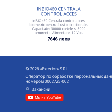
INBIO460 CENTRALA
CONTROL ACCES
BIOMETRIC PENTRU 4 USI
inBIO460 Centrala control acces
BIDIRECTIONALE
biometric pentru 4 usi bidirectionale.
Capacitate: 30000 cartele si 3000
amprente. Alimentare: 12 Vcc.
Conectivitate: TCP/IP si RS485.
7646 леев
© 2026 «Exterior» S.R.L.
Оператор по обработке персональных дан
номером 0002725-002
Вакансии
Мы на YouTube