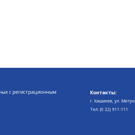
ных c регистрационным
Контакты:
г. Кишинев, ул. Митр
Тел: (0 22) 911-111