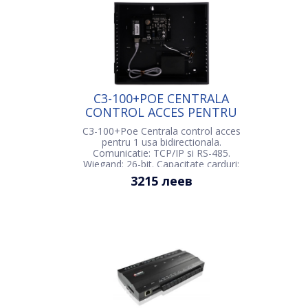
C3-100+POE CENTRALA
CONTROL ACCES PENTRU
1 USA
C3-100+Poe Centrala control acces
pentru 1 usa bidirectionala.
Comunicatie: TCP/IP si RS-485.
Wiegand: 26-bit. Capacitate carduri:
30000. Capacitate evenimente:
3215 леев
100000. Tensiune de intrare: 36-57V