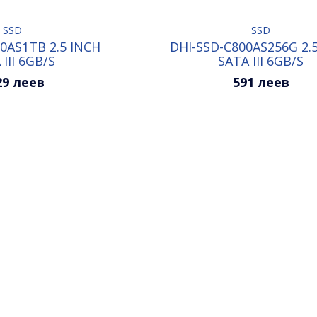
SSD
SSD
0AS1TB 2.5 INCH
DHI-SSD-C800AS256G 2.
 III 6GB/S
SATA III 6GB/S
29 леев
591 леев