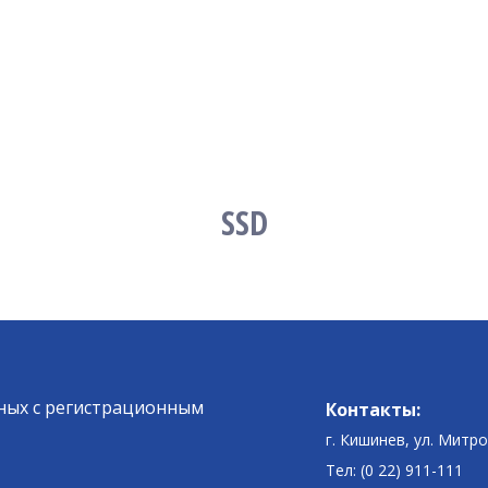
SSD
ных c регистрационным
Контакты:
г. Кишинев, ул. Митр
Тел: (0 22) 911-111