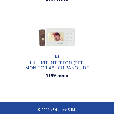
Kit
LILU KIT INTERFON (SET:
MONITOR 4.3'' CU PANOU DE
APEL)
1199 леев
© 2026 «Exterior» S.R.L.