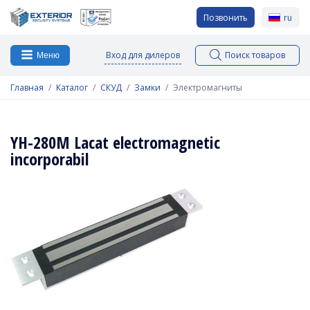
Позвонить
ru
Вход для дилеров
Поиск товаров
Меню
Главная
Каталог
СКУД
Замки
Электромагниты
YH-280M Lacat electromagnetic
incorporabil