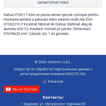
ХАРАКТЕРИСТИКИ
Dahua VTM117 este un panou aerian special conceput pentru
montarea aeriană a panoului video exterior multi-site DHI-
VTO6221E-P încastrat fabricat de Dahua. Material: aliaj de
aluminiu ADC12; Instalare: montat pe perete. Dimensiuni:
97x199x29 mm. Culoare: Gri. 1 an garanție.
© 2026 «Exterior» S.R.L.
Оператор по обработке персональных данных c
регистрационным номером 0002725-002
Вакансии
Мы на YouTube
Контакты:
г. Кишинев, ул. Митрополит Варлаам 65