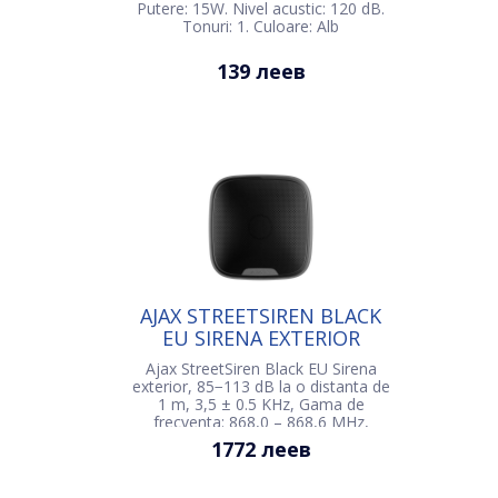
Putere: 15W. Nivel acustic: 120 dB.
Tonuri: 1. Culoare: Alb
139 леев
AJAX STREETSIREN BLACK
EU SIRENA EXTERIOR
Ajax StreetSiren Black EU Sirena
exterior, 85−113 dB la o distanta de
1 m, 3,5 ± 0.5 KHz, Gama de
frecventa: 868,0 – 868,6 MHz,
Gama de semnal radio: pina la
1772 леев
1500m, Alimentare: 4 × CR123A, 3V,
Parametrii externi de alimentare: 12
V, 1,5 А DC, IP54