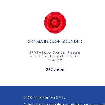
SR408A INDOOR SOUNDER
SR408A Indoor Sounder, Presiune
sonoră 95dBA pe metru, EN54-3,
10x6.5cm
222 леев
© 2026 «Exterior» S.R.L.
Оператор по обработке персональных дан