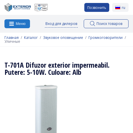
Позвонить
ru
Вход для дилеров
Поиск товаров
Меню
Главная
Каталог
Звуковое оповещение
Громкоговорители
Уличные
T-701A Difuzor exterior impermeabil.
Putere: 5-10W. Culoare: Alb