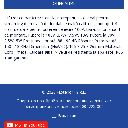
ОПИСАНИЕ
Difuzor coloană rezistent la intemperii 10W. Ideal pentru
streaming de muzică de fundal de înaltă calitate și anunțuri. 4
comutatoare pentru puterea de ieșire 100V. Livrat cu un suport
de montare. Putere la 100V: 3,7W, 7,5W, 10W Putere la 70V:
2,5W, 5W Presiunea sonoră: 88 - 98 dB Răspuns în frecvență:
150 - 13 KHz Dimensiuni (HxWxD): 105 × 75 × 265mm Material:
Corp - metal. Culoare alba. Nivelul de rezistență la apă este IP66.
1 an garanție.
© 2026 «Exterior» S.R.L.
Оператор по обработке персональных данных c
регистрационным номером 0002725-002
Вакансии
Мы на YouTube