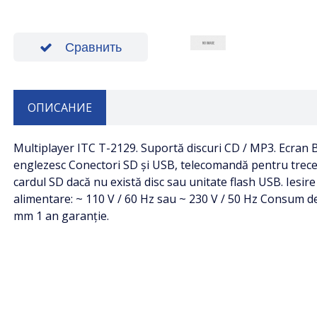
Сравнить
ОПИСАНИЕ
Multiplayer ITC T-2129. Suportă discuri CD / MP3. Ecran
englezesc Conectori SD și USB, telecomandă pentru trece
cardul SD dacă nu există disc sau unitate flash USB. Iesir
alimentare: ~ 110 V / 60 Hz sau ~ 230 V / 50 Hz Consum 
mm 1 an garanție.