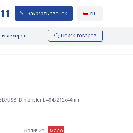
111
Заказать звонок
ru
Поиск товаров
для дилеров
SD/USB. Dimensiuni: 484x212x44mm
мало
Наличие: