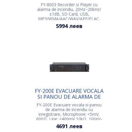
INCENDIU
FY-8003 Recorder si Player cu
alarma de incendiu, 20Hz~20kHz/
±1dB, SD Card, USB,
MP3/WMA/AAC/WAV/APE/FLAC,
~220V/50Hz, 484x350x88mm
5994 леев
FY-200E EVACUARE VOCALA
SI PANOU DE ALARMA DE
INCENDIU CU
FY-200E Evacuare vocala si panou
INREGISTRARE
de alarma de incendiu cu
inregistrare, Microphone: <5mV,
600Ω, Line: <400mV 10kΩ, 100Hz-
3.4kHz(±3dB), AC 220-240V/50-
4691 леев
60Hz, 484×350×88mm