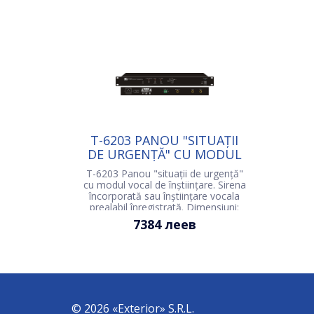
T-6203 PANOU "SITUAȚII
DE URGENȚĂ" CU MODUL
VOCAL
T-6203 Panou "situații de urgență"
cu modul vocal de înștiințare. Sirena
încorporată sau înștiințare vocala
prealabil înregistrată. Dimensiuni:
484x209x44mm
7384 леев
© 2026 «Exterior» S.R.L.