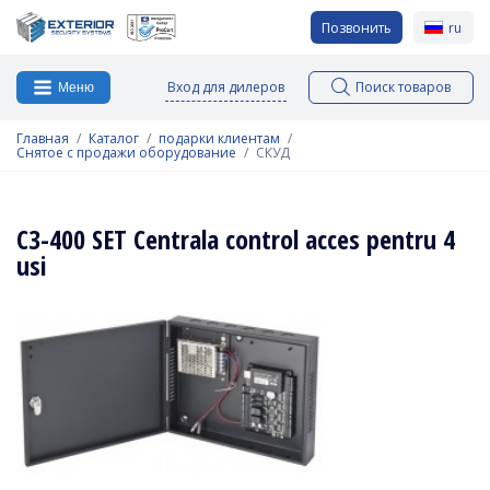
Позвонить
ru
Вход для дилеров
Поиск товаров
Меню
Главная
Каталог
подарки клиентам
Снятое с продажи оборудование
СКУД
C3-400 SET Centrala control acces pentru 4
usi