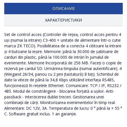
ОПИСАНИЕ
ХАРАКТЕРИСТИКИ
Set de control acces (Controler de rețea, control acces pentru 4
Numarul de cititori
Numarul de usi
uși (numai la intrare) C3-400 + unitate de alimentare într-o cutie
marca ZK TECO). Posibilitatea de a conecta 4 cititoare la intrare
și 4 butoane la ieșire. Memorie: până la 30.000 de șabloane de
carduri din plastic, până la 100.000 de intrări în jurnalul de
evenimente. Memorie încorporată de 256 MB. Faceți o copie de
rezervă pe cardul SD. Urmărirea timpului (numai autentificare). 4
(Wiegand 26/34, panou cu 2 pini (tastatură) 8 biți). Schimbul de
date la viteze de până la 34,8 Kbps utilizând interfața RS485,
funcționează în rețelele Ethernet. Comunicare: TCP / IP, RS232 /
485. Modul de constrângere - blocarea forțată a ușilor. Anti-
passback - interzicerea dublei treceri. Gestionarea unei
combinații de cărți. Monitorizarea evenimentelor în timp real.
Alimentare: DC 12V, 3A. Temperatura de lucru: 0 ° până la + 55 °
C. Software gratuit inclus. 1 an garanție.