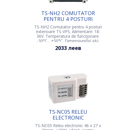
TS-NH2 COMUTATOR
PENTRU 4 POSTURI
EXTERIOARE TS-VPS
TS-NH2 Comutator pentru 4 posturi
exterioare TS-VPS. Alimentare: 18-
36V. Temperatura de funcționare:
-30°С... +50°С. Dimensiuni(ÎxLxA):
145х90х40 mm
2033 леев
TS-NC05 RELEU
ELECTRONIC
TS-NC05 Releu electronic 46 х 27 х