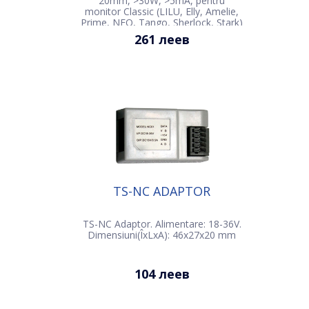
20mm, >30W, >5mA, pentru
monitor Classic (LILU, Elly, Amelie,
Prime, NEO, Tango, Sherlock, Stark)
261 леев
TS-NC ADAPTOR
TS-NC Adaptor. Alimentare: 18-36V.
Dimensiuni(ÎxLxA): 46х27х20 mm
104 леев