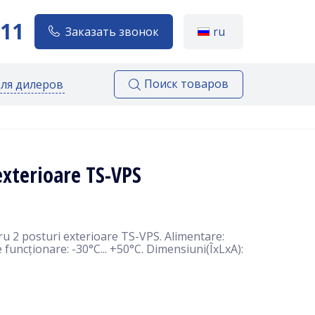
111
Заказать звонок
ru
Поиск товаров
для дилеров
xterioare TS-VPS
 2 posturi exterioare TS-VPS. Alimentare:
funcționare: -30°С... +50°С. Dimensiuni(ÎxLxA):