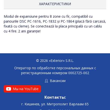
ХАРАКТЕРИСТИКИ
Modul de expansiune pentru 8 zone cu fir, compatibil cu
Numarul de zone
panourile DSC PC-1616, PC-1832 și PC-1864 (placă fără carcasă,
fixată cu cleme). Se conectează la placa principală cu un cablu
cu 4 fire. 2 ani garanție!
© 2026 «Exterior» S.R.L.
Оператор по обработке персональных данных c
регистрационным номером 0002725-002
Вакансии
Мы на YouTube
Контакты:
г. Кишинев, ул. Митрополит Варлаам 65