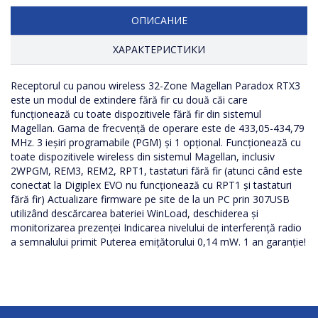
ОПИСАНИЕ
ХАРАКТЕРИСТИКИ
Receptorul cu panou wireless 32-Zone Magellan Paradox RTX3
Numarul de zone
este un modul de extindere fără fir cu două căi care
funcționează cu toate dispozitivele fără fir din sistemul
Magellan. Gama de frecvență de operare este de 433,05-434,79
MHz. 3 ieșiri programabile (PGM) și 1 opțional. Funcționează cu
toate dispozitivele wireless din sistemul Magellan, inclusiv
2WPGM, REM3, REM2, RPT1, tastaturi fără fir (atunci când este
conectat la Digiplex EVO nu funcționează cu RPT1 și tastaturi
fără fir) Actualizare firmware pe site de la un PC prin 307USB
utilizând descărcarea bateriei WinLoad, deschiderea și
monitorizarea prezenței Indicarea nivelului de interferență radio
a semnalului primit Puterea emițătorului 0,14 mW. 1 an garanție!