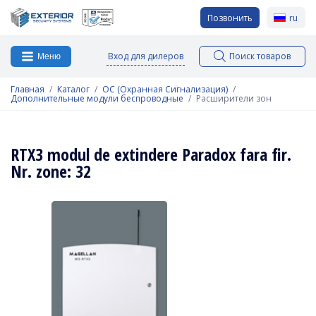
Позвонить
ru
Вход для дилеров
Поиск товаров
Меню
Главная
Каталог
ОС (Охранная Сигнализация)
Дополнительные модули беспроводные
Расширители зон
RTX3 modul de extindere Paradox fara fir.
Nr. zone: 32