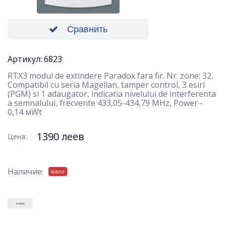
Сравнить
Артикул: 6823
RTX3 modul de extindere Paradox fara fir. Nr. zone: 32.
Compatibil cu seria Magellan, tamper control, 3 esiri
(PGM) si 1 adaugator, indicatia nivelului de interferenta
a semnalului, frecvente 433,05-434,79 МHz, Power -
0,14 мWt
1390 леев
Цена:
Наличие:
мало