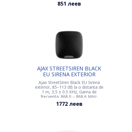
851 леев
AJAX STREETSIREN BLACK
EU SIRENA EXTERIOR
Ajax StreetSiren Black EU Sirena
exterior, 85−113 dB la o distanta de
1 m, 3,5 ± 0.5 KHz, Gama de
frecventa: 868,0 – 868,6 MHz,
Gama de semnal radio: pina la
1772 леев
1500m, Alimentare: 4 × CR123A, 3V,
Parametrii externi de alimentare: 12
V, 1,5 А DC, IP54