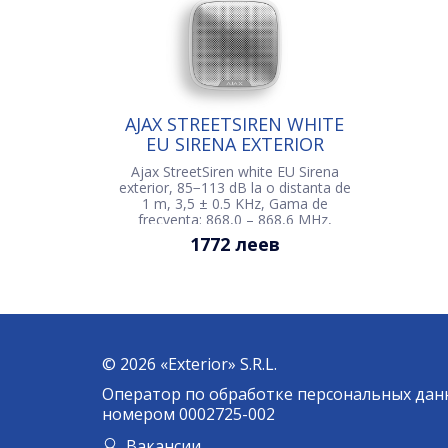
AJAX STREETSIREN WHITE
EU SIRENA EXTERIOR
Ajax StreetSiren white EU Sirena
exterior, 85−113 dB la o distanta de
1 m, 3,5 ± 0.5 KHz, Gama de
frecventa: 868,0 – 868,6 MHz,
Gama de semnal radio: pina la
1772 леев
1500m, Alimentare: 4 × CR123A, 3V,
Parametrii externi de alimentare: 12
V, 1,5 А DC, IP54
© 2026 «Exterior» S.R.L.
Оператор по обработке персональных дан
номером 0002725-002
Вакансии