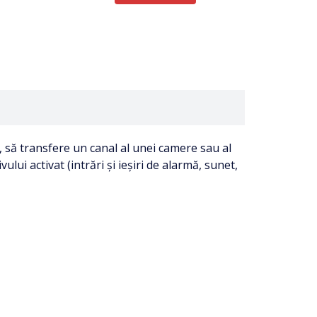
 să transfere un canal al unei camere sau al
ului activat (intrări și ieșiri de alarmă, sunet,