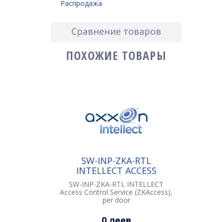
Распродажа
Сравнение товаров
ПОХОЖИЕ ТОВАРЫ
SW-INP-ZKA-RTL
INTELLECT ACCESS
CONTROL SERVICE
SW-INP-ZKA-RTL INTELLECT
(ZKACCESS), PER DOOR
Access Control Service (ZKAccess),
per door
0 леев