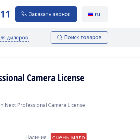
111
Заказать звонок
ru
Поиск товаров
для дилеров
sional Camera License
Next Professional Camera License
очень мало
Наличие: