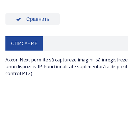
Сравнить
ОПИСАНИЕ
Axxon Next permite să captureze imagini, să înregistreze,
unui dispozitiv IP. Funcționalitate suplimentară a dispozitiv
control PTZ)