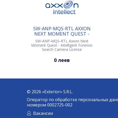
SW-ANP-MQS-RTL AXXON
NEXT MOMENT QUEST -
INTELLIGENT FORENSIC
SW-ANP-MQS-RTL Axxon Next
SEARCH CAMERA LICENSE
Moment Quest - Intelligent Forensic
Search Camera License
0 леев
© 2026 «Exterior» S.R.L.
Оператор по обработке персональных дан
номером 0002725-002
Вакансии