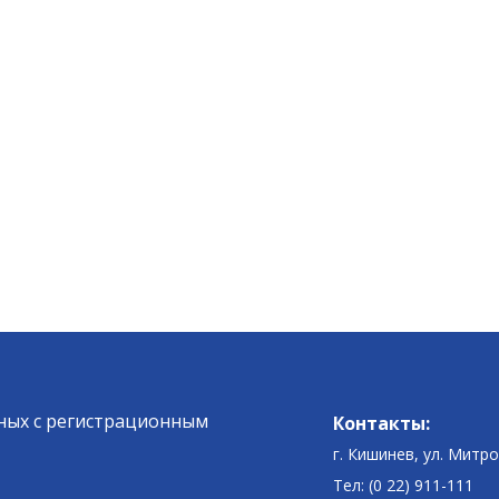
ных c регистрационным
Контакты:
г. Кишинев, ул. Митр
Тел: (0 22) 911-111