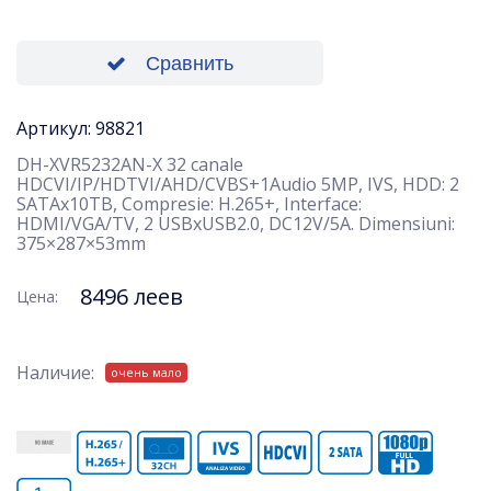
Сравнить
Артикул: 98821
DH-XVR5232AN-X 32 canale
HDCVI/IP/HDTVI/AHD/CVBS+1Audio 5MP, IVS, HDD: 2
SATAx10TB, Compresie: H.265+, Interface:
HDMI/VGA/TV, 2 USBxUSB2.0, DC12V/5A. Dimensiuni:
375×287×53mm
8496 леев
Цена:
Наличие:
очень мало