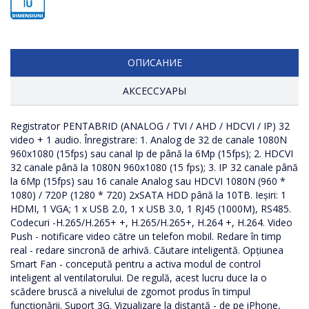
ОПИСАНИЕ
АКСЕССУАРЫ
Registrator PENTABRID (ANALOG / TVI / AHD / HDCVI / IP) 32
DH-IPC-HDPW1431FP-AS-0280B 4MP,IVS, F2.8 MM, MIC, MICROSD: 128GB, IR-25M
video + 1 audio. Înregistrare: 1. Analog de 32 de canale 1080N
960x1080 (15fps) sau canal Ip de până la 6Mp (15fps); 2. HDCVI
32 canale până la 1080N 960x1080 (15 fps); 3. IP 32 canale până
la 6Mp (15fps) sau 16 canale Analog sau HDCVI 1080N (960 *
1080) / 720P (1280 * 720) 2xSATA HDD până la 10TB. Ieșiri: 1
HDMI, 1 VGA; 1 x USB 2.0, 1 x USB 3.0, 1 RJ45 (1000M), RS485.
Codecuri -H.265/H.265+ +, H.265/H.265+, H.264 +, H.264. Video
Push - notificare video către un telefon mobil. Redare în timp
real - redare sincronă de arhivă. Căutare inteligentă. Opțiunea
Smart Fan - concepută pentru a activa modul de control
inteligent al ventilatorului. De regulă, acest lucru duce la o
scădere bruscă a nivelului de zgomot produs în timpul
funcționării. Suport 3G. Vizualizare la distanță - de pe iPhone,