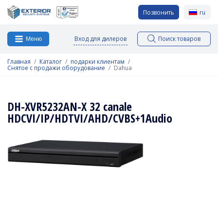
Позвонить
ru
Вход для дилеров
Поиск товаров
Меню
Главная
Каталог
подарки клиентам
Снятое с продажи оборудование
Dahua
DH-XVR5232AN-X 32 canale
HDCVI/IP/HDTVI/AHD/CVBS+1Audio