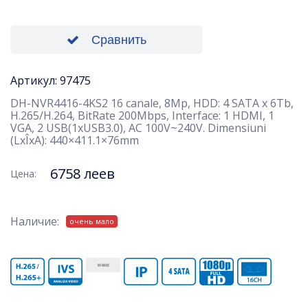
Сравнить
Артикул: 97475
DH-NVR4416-4KS2 16 canale, 8Mp, HDD: 4 SATA x 6Tb,
H.265/H.264, BitRate 200Mbps, Interface: 1 HDMI, 1
VGA, 2 USB(1xUSB3.0), AC 100V~240V. Dimensiuni
(LxÎxA): 440×411.1×76mm
6758 леев
Цена:
Наличие:
очень мало