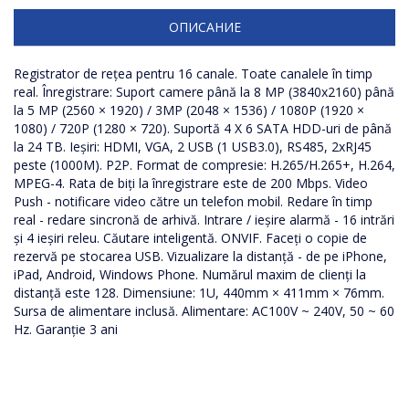
ОПИСАНИЕ
Registrator de rețea pentru 16 canale. Toate canalele în timp
real. Înregistrare: Suport camere până la 8 MP (3840x2160) până
la 5 MP (2560 × 1920) / 3MP (2048 × 1536) / 1080P (1920 ×
1080) / 720P (1280 × 720). Suportă 4 X 6 SATA HDD-uri de până
la 24 TB. Ieșiri: HDMI, VGA, 2 USB (1 USB3.0), RS485, 2xRJ45
peste (1000M). P2P. Format de compresie: H.265/H.265+, H.264,
MPEG-4. Rata de biți la înregistrare este de 200 Mbps. Video
Push - notificare video către un telefon mobil. Redare în timp
real - redare sincronă de arhivă. Intrare / ieșire alarmă - 16 intrări
și 4 ieșiri releu. Căutare inteligentă. ONVIF. Faceți o copie de
rezervă pe stocarea USB. Vizualizare la distanță - de pe iPhone,
iPad, Android, Windows Phone. Numărul maxim de clienți la
distanță este 128. Dimensiune: 1U, 440mm × 411mm × 76mm.
Sursa de alimentare inclusă. Alimentare: AC100V ~ 240V, 50 ~ 60
Hz. Garanție 3 ani