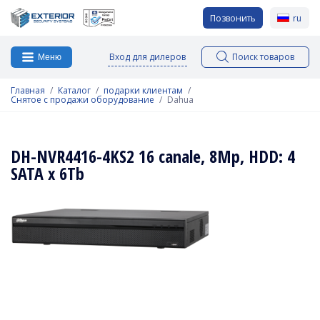
Позвонить
ru
Вход для дилеров
Поиск товаров
Меню
Главная
Каталог
подарки клиентам
Снятое с продажи оборудование
Dahua
DH-NVR4416-4KS2 16 canale, 8Mp, HDD: 4
SATA x 6Tb