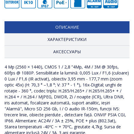
ОПИСАНИЕ
ХАРАКТЕРИСТИКИ
АКСЕССУАРЫ
4 Mp (2560 × 1440), CMOS 1 / 2,8 ”4Mp, 4M / 3M @ 30fps,
Rezistenta antivandal
PFB302S CUTIE DE DISTRIBUTIE/SUPORT MONTARE PE PERETE DAHUA
HTA-1230 SURSA DE ALIMENTARE 12V/3A CU CORD PC-220V
PFA103 SUPORT P/U SPEEDDOME INTERIOR DAHUA
60fps @ 1080P. Sensibilitate la lumină: 0,005 Lux / F1,6 (culoare)
0 Lux / F1,6 (IR activat), obiectiv 3,95 mm - 177,7 mm (zoom
optic 45x) (H: 70,3 ° –1,8 °; V: 37 ° - 1 °), 16x-Digital; unghi de
rotație - 360 °, codec triplu: H.265/H.265+ / H.265/H.265+ + /
H.264 + / H.264 / MJPEG, DWDR, Zi / noapte (ICR), Ultra DNR,
iris automat, focalizare automată, suport analitic, ieșiri
"Alarmă", Micro SD 256 Gb, I / O audio IR-150m, funcții IVS:
trecere linie, obiecte pierdute , detectare față. ONVIF PSIA CGI,
IP66. Alimentare: AC24V / 3A ± 25%, POE + plus (802.3at),
Starea temperaturii -40ºC ~ + 70ºC, greutate 4,7kg. Sursa de
alimentare inclusă 24V / 3A. 3 ani garanție.