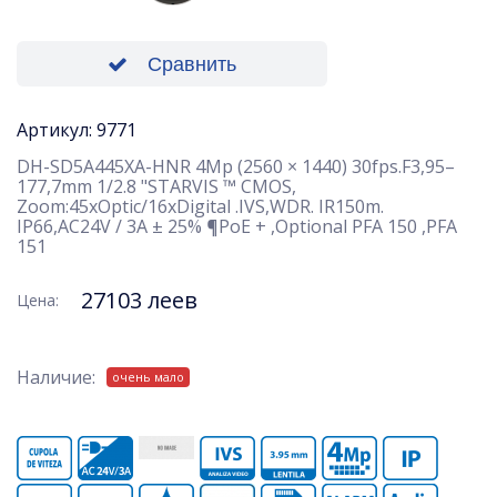
Сравнить
Артикул: 9771
DH-SD5A445XA-HNR 4Mp (2560 × 1440) 30fps.F3,95–
177,7mm 1/2.8 "STARVIS ™ CMOS,
Zoom:45xOptic/16xDigital .IVS,WDR. IR150m.
IP66,AC24V / 3A ± 25% ¶PoE + ,Optional PFA 150 ,PFA
151
27103 леев
Цена:
Наличие:
очень мало