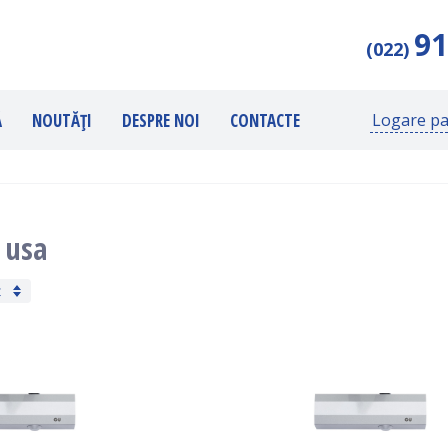
91
(022)
Ă
NOUTĂȚI
DESPRE NOI
CONTACTE
Logare pa
 usa
ț