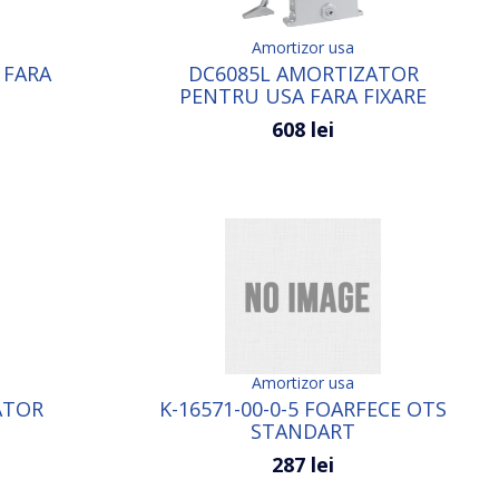
Amortizor usa
 FARA
DC6085L AMORTIZATOR
PENTRU USA FARA FIXARE
ZKTECO PINA LA 60-85 KG
608 lei
Amortizor usa
ATOR
K-16571-00-0-5 FOARFECE OTS
STANDART
287 lei