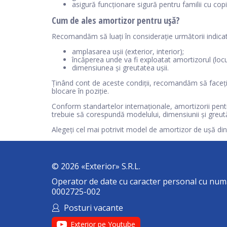
asigură funcționare sigură pentru familii cu cop
Cum de ales amortizor pentru ușă?
Recomandăm să luați în considerație următorii indicat
amplasarea ușii (exterior, interior);
încăperea unde va fi exploatat amortizorul (locu
dimensiunea și greutatea ușii.
Ținând cont de aceste condiții, recomandăm să faceți a
blocare în poziție.
Conform standartelor internaționale, amortizorii pentr
trebuie să corespundă modelului, dimensiunii și greutăț
Alegeți cel mai potrivit model de amortizor de ușă din c
© 2026 «Exterior» S.R.L.
Operator de date cu caracter personal cu numă
0002725-002
Posturi vacante
Exterior pe Youtube