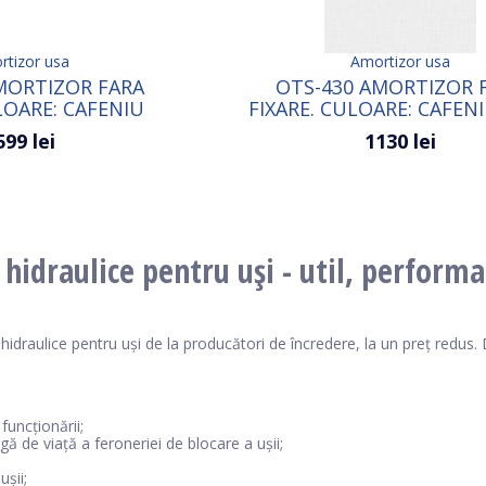
tizor usa
Amortizor usa
MORTIZOR FARA
OTS-430 AMORTIZOR 
LOARE: CAFENIU
FIXARE. CULOARE: CAFEN
SUPORT
599 lei
1130 lei
hidraulice pentru uși - util, perform
draulice pentru uși de la producători de încredere, la un preț redus. 
funcționării;
ă de viață a feroneriei de blocare a ușii;
ușii;