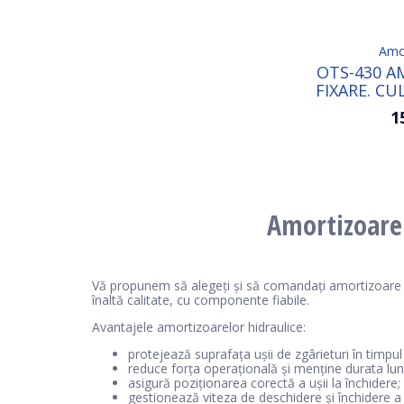
Amor
OTS-430 A
FIXARE. CU
1
Amortizoare 
Vă propunem să alegeți și să comandați amortizoare hi
înaltă calitate, cu componente fiabile.
Avantajele amortizoarelor hidraulice:
protejează suprafața ușii de zgârieturi în timpul 
reduce forța operațională și menține durata lung
asigură poziționarea corectă a ușii la închidere;
gestionează viteza de deschidere și închidere a 