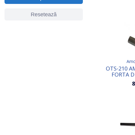
Resetează
Amor
OTS-210 A
FORTA D
CULOA
8