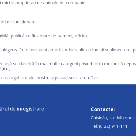
ii mici și proprietari de animale de companie.
ori de funcționare:
ibilă, publică cu flux mare de oameni, oficiu);
legerea în folosul unui amortizor hidraulic cu funcții suplimentere, pr
u ușă se clasifică în mai multe categorii privind forța mecanică depusă
ii ușii.
atalogul site-ului nostru și plasați solicitarea Dvs.
rul de înregistrare
Contacte:
Chișinău, str. Mitropol
Tel: (0 22) 911-111