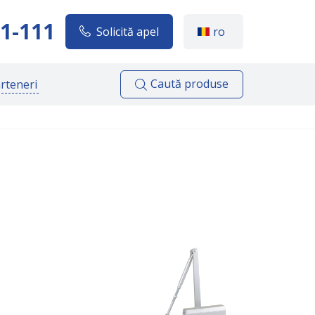
1-111
Solicită apel
ro
Caută produse
rteneri