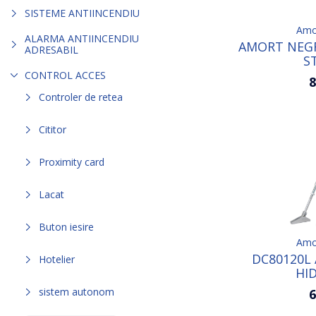
SISTEME ANTIINCENDIU
Amor
ALARMA ANTIINCENDIU
AMORT NEGR
ADRESABIL
S
CONTROL ACCES
8
Controler de retea
Cititor
Proximity card
Lacat
Buton iesire
Amor
DC80120L
Hotelier
HI
sistem autonom
6