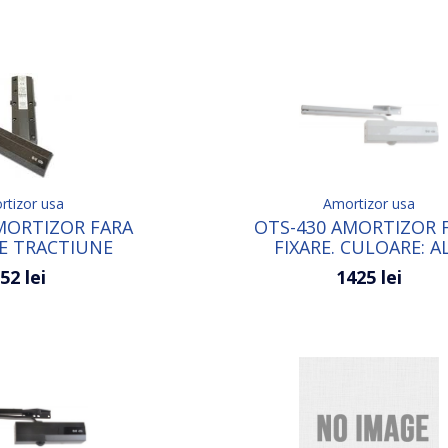
tizor usa
Amortizor usa
MORTIZOR FARA
OTS-430 AMORTIZOR 
E TRACTIUNE
FIXARE. CULOARE: A
RE:CAFENIU
52 lei
1425 lei