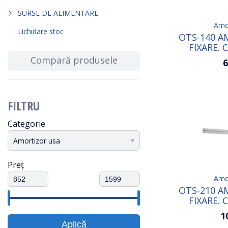
SURSE DE ALIMENTARE
Amor
Lichidare stoc
OTS-140 A
FIXARE. 
Compară produsele
6
FILTRU
Categorie
Amortizor usa
Preț
Amor
OTS-210 A
FIXARE. 
1
Aplică