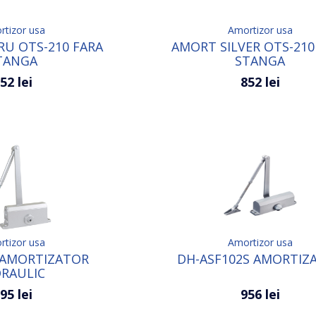
tizor usa
Amortizor usa
U OTS-210 FARA
AMORT SILVER OTS-210
TANGA
STANGA
52 lei
852 lei
tizor usa
Amortizor usa
 AMORTIZATOR
DH-ASF102S AMORTIZ
DRAULIC
95 lei
956 lei