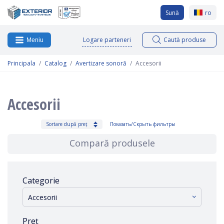
Sună
ro
Logare parteneri
Caută produse
Meniu
Principala
Catalog
Avertizare sonoră
Accesorii
Accesorii
Sortare după preț
Показать/Скрыть фильтры
Compară produsele
Categorie
Accesorii
Preț