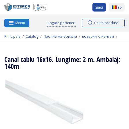
Sună
ro
Logare parteneri
Caută produse
Meniu
Principala
Catalog
Прочие материалы
подарки клиентам
Canal cablu 16x16. Lungime: 2 m. Ambalaj:
140m