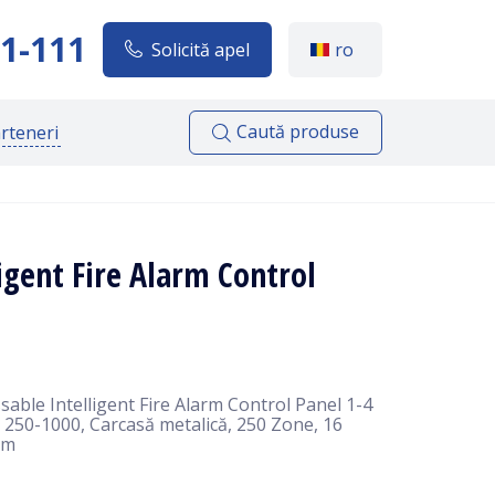
1-111
Solicită apel
ro
Caută produse
rteneri
igent Fire Alarm Control
sable Intelligent Fire Alarm Control Panel 1-4
d 250-1000, Carcasă metalică, 250 Zone, 16
cm