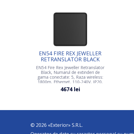
EN54 FIRE REX JEWELLER
RETRANSLATOR BLACK
EN54 Fire Rex Jeweller Retranslator
Black, Numarul de extinderi de
gama conectate: 5, Raza wireless:
1800m, Ethernet, 110-240V, IP20,
CPR ЕС: EN 54-4, EN 54-18, EN 54-
4674 lei
25
© 2026 «Exterior» S.R.L.
Operator de date cu caracter personal cu numă