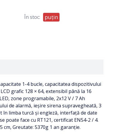
puțin
În stoc:
pacitate 1-4 bucle, capacitatea dispozitivului
LCD grafic 128 × 64, extensibil până la 16
LED, zone programabile, 2x12 V / 7 Ah
eleului de alarmă, ieșire sirena supravegheată, 3
t în limba turcă și engleză, interfață de date
e poate face cu RT121, certificat EN54-2 / ​​4.
5 cm, Greutate: 5370g 1 an garanție.