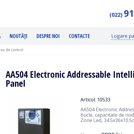
91
(022)
Ă
NOUTĂȚI
DESPRE NOI
CONTACTE
Logare pa
ou de control
AA504 Electronic Addressable Intell
Panel
Articol: 10533
AA504 Electronic Addres
bucle, capacitate de no
Zone Led, 34.5x36x10.5