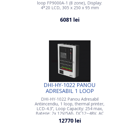
loop FP9000A-1 (8 zone), Display:
4*20 LCD, 305 x 250 x 95 mm
6081 lei
DHI-HY-1022 PANOU
ADRESABIL 1 LOOP
DHI-HY-1022 Panou Adresabil
Antiincendiu, 1 loop, thermal printer,
LCD-4.3’’, Loop Capacity: 254 max,
Baterie: 2x 12V/5Ah, DC12~48V, AC
90-240V/50Hz, 60Hz, IP30 EN54-2,
12770 lei
EN54-4