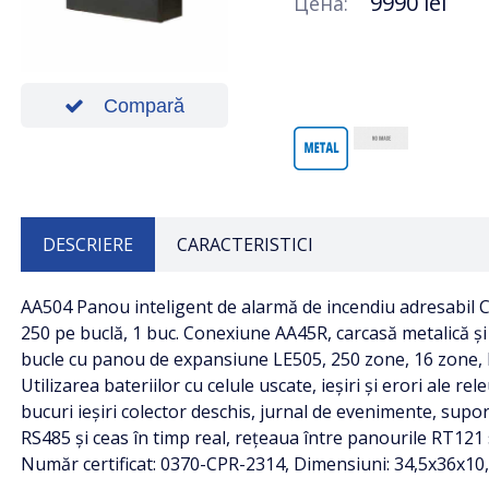
9990 lei
Цена:
Compară
DESCRIERE
CARACTERISTICI
Numarul de zone
AA504 Panou inteligent de alarmă de incendiu adresabil Ca
250 pe buclă, 1 buc. Conexiune AA45R, carcasă metalică și 
bucle cu panou de expansiune LE505, 250 zone, 16 zone, 
Utilizarea bateriilor cu celule uscate, ieșiri și erori ale r
bucuri ieșiri colector deschis, jurnal de evenimente, supor
RS485 și ceas în timp real, rețeaua între panourile RT121 s
Număr certificat: 0370-CPR-2314, Dimensiuni: 34,5x36x10,