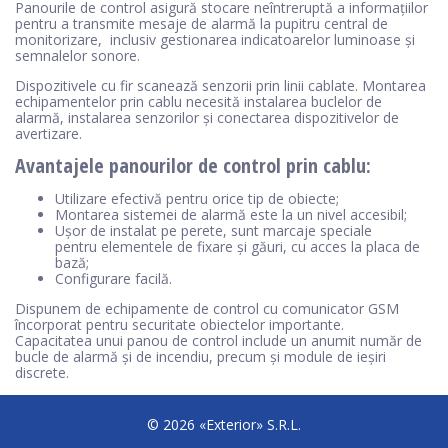
Panourile de control asigură stocare neîntreruptă a informațiilor
pentru a transmite mesaje de alarmă la pupitru central de
monitorizare, inclusiv gestionarea indicatoarelor luminoase și
semnalelor sonore.
Dispozitivele cu fir scanează senzorii prin linii cablate. Montarea
echipamentelor prin cablu necesită instalarea buclelor de
alarmă, instalarea senzorilor și conectarea dispozitivelor de
avertizare.
Avantajele panourilor de control prin cablu:
Utilizare efectivă pentru orice tip de obiecte;
Montarea sistemei de alarmă este la un nivel accesibil;
Ușor de instalat pe perete, sunt marcaje speciale
pentru elementele de fixare și găuri, cu acces la placa de
bază;
Configurare facilă.
Dispunem de echipamente de control cu comunicator GSM
încorporat pentru securitate obiectelor importante.
Capacitatea unui panou de control include un anumit număr de
bucle de alarmă și de incendiu, precum și module de ieşiri
discrete.
© 2026 «Exterior» S.R.L.