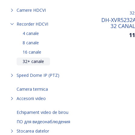
Camere HDCVI
32
DH-XVR5232A
Recorder HDCVI
32 CANAL
2SA
4 canale
11
8 canale
16 canale
32+ canale
Speed Dome IP (PTZ)
Camera termica
Accesorii video
Echipament video de birou
ПО для видеонаблюдения
Stocarea datelor