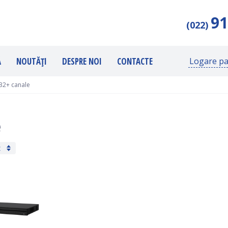
91
(022)
Ă
NOUTĂȚI
DESPRE NOI
CONTACTE
Logare pa
32+ canale
e
ț