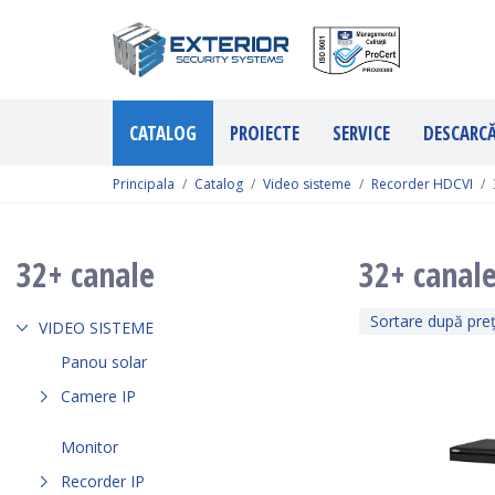
CATALOG
PROIECTE
SERVICE
DESCARC
Principala
Catalog
Video sisteme
Recorder HDCVI
32+ canale
32+ canal
Sortare după pre
VIDEO SISTEME
Panou solar
Camere IP
Monitor
Recorder IP