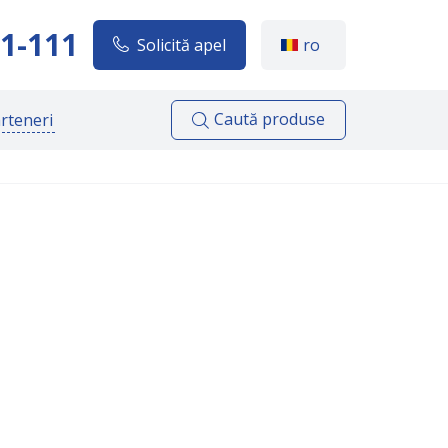
1-111
Solicită apel
ro
Caută produse
rteneri