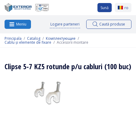
Sună
ro
Logare parteneri
Caută produse
Meniu
Principala
Catalog
Комплектующие
Cablu și elemente de fixare
Accesorii montare
Clipse 5-7 KZ5 rotunde p/u cabluri (100 buc)