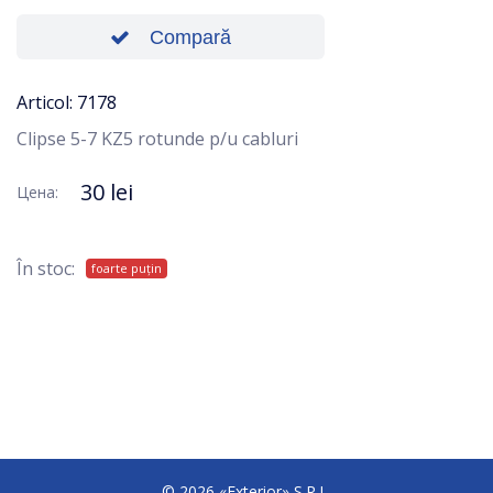
Compară
Articol: 7178
Clipse 5-7 KZ5 rotunde p/u cabluri
30 lei
Цена:
În stoc:
foarte puțin
© 2026 «Exterior» S.R.L.