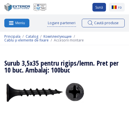
Sună
ro
Logare parteneri
Caută produse
Meniu
Principala
Catalog
Комплектующие
Cablu și elemente de fixare
Accesorii montare
Surub 3,5х35 pentru rigips/lemn. Pret per
10 buc. Ambalaj: 100buc