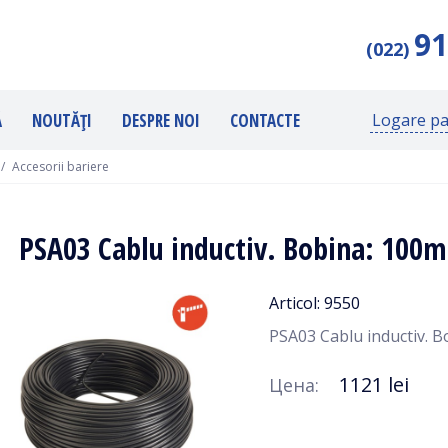
91
(022)
Ă
NOUTĂȚI
DESPRE NOI
CONTACTE
Logare pa
Accesorii bariere
PSA03 Cablu inductiv. Bobina: 100m
Articol: 9550
PSA03 Cablu inductiv. 
1121 lei
Цена: