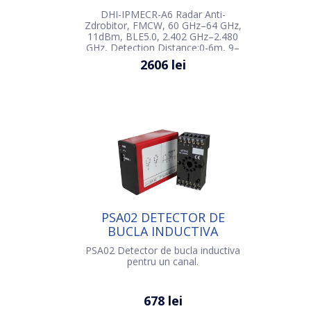
DHI-IPMECR-A6 Radar Anti-
Zdrobitor, FMCW, 60 GHz–64 GHz,
11dBm, BLE5.0, 2.402 GHz–2.480
GHz, Detection Distance:0-6m, 9–
24 VDC, 50 mA, <0.5 W, IP67
2606 lei
PSA02 DETECTOR DE
BUCLA INDUCTIVA
PENTRU UN CANAL
PSA02 Detector de bucla inductiva
pentru un canal.
678 lei