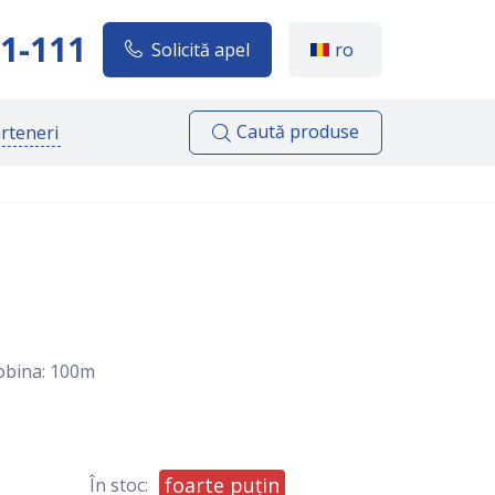
1-111
Solicită apel
ro
Caută produse
rteneri
Bobina: 100m
foarte puțin
În stoc: