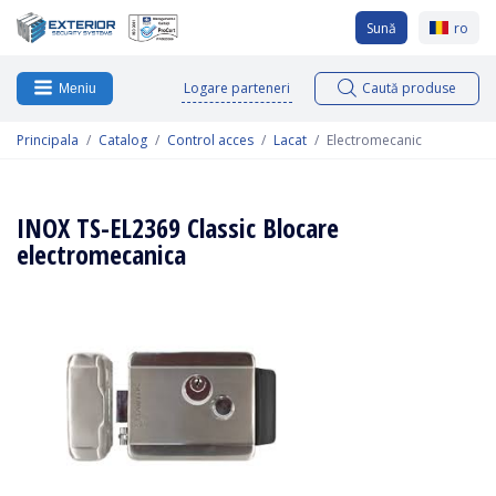
Sună
ro
Logare parteneri
Caută produse
Meniu
Principala
Catalog
Control acces
Lacat
Electromecanic
INOX TS-EL2369 Classic Blocare
electromecanica