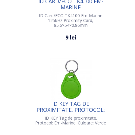
ID CARD/ECO TK4100 EM-
MARINE
ID Card/ECO TK4100 Em-Marine
125kHz Proximity Card,
85.6×54×0.86mm
9 lei
ID KEY TAG DE
PROXIMITATE. PROTOCOL:
EM-MARINE.
ID KEY Tag de proximitate.
Protocol: Em-Marine. Culoare: Verde