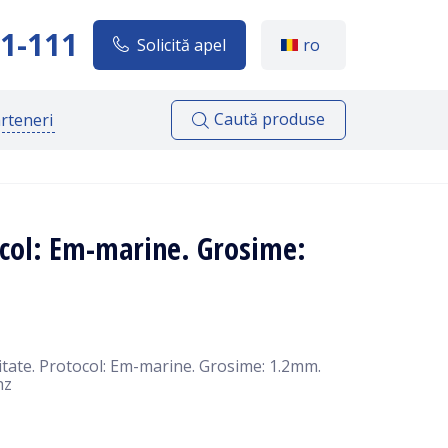
1-111
Solicită apel
ro
Caută produse
rteneri
ocol: Em-marine. Grosime:
itate. Protocol: Em-marine. Grosime: 1.2mm.
hz