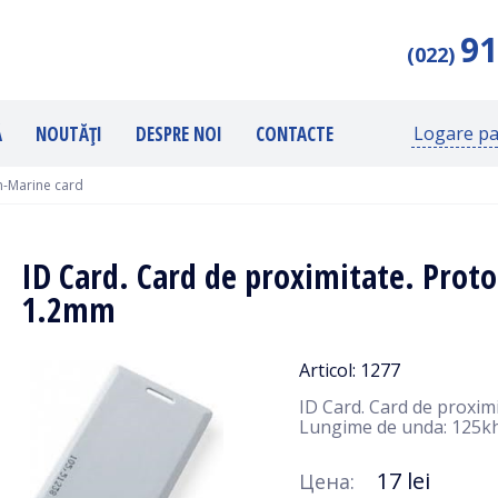
91
(022)
Ă
NOUTĂȚI
DESPRE NOI
CONTACTE
Logare pa
-Marine card
ID Card. Card de proximitate. Prot
1.2mm
Articol: 1277
ID Card. Card de proxim
Lungime de unda: 125k
17 lei
Цена: