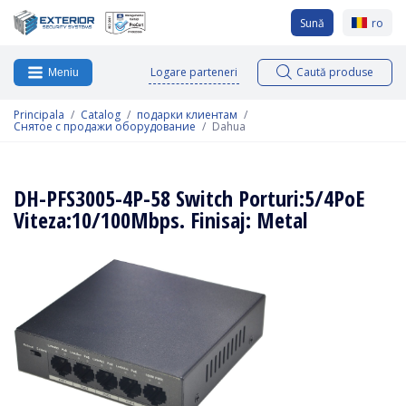
Sună
ro
Logare parteneri
Caută produse
Meniu
Principala
Catalog
подарки клиентам
Снятое с продажи оборудование
Dahua
DH-PFS3005-4P-58 Switch Porturi:5/4PoE
Viteza:10/100Mbps. Finisaj: Metal