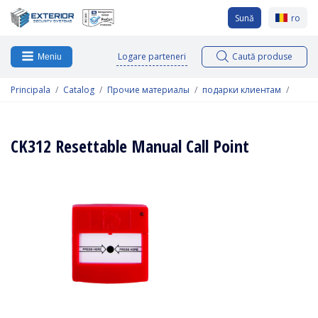
Sună
ro
Logare parteneri
Caută produse
Meniu
Principala
Catalog
Прочие материалы
подарки клиентам
CK312 Resettable Manual Call Point