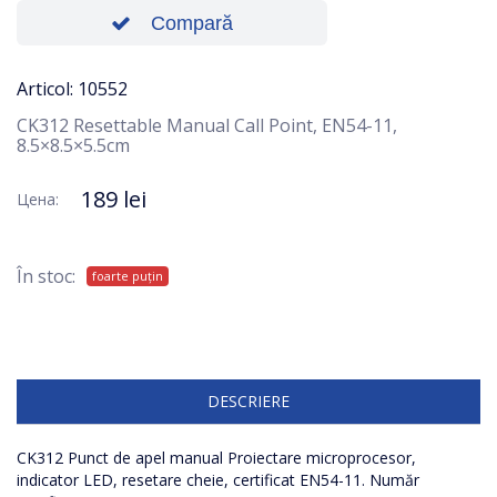
Compară
Articol: 10552
CK312 Resettable Manual Call Point, EN54-11,
8.5×8.5×5.5cm
189 lei
Цена:
În stoc:
foarte puțin
DESCRIERE
CK312 Punct de apel manual Proiectare microprocesor,
indicator LED, resetare cheie, certificat EN54-11. Număr