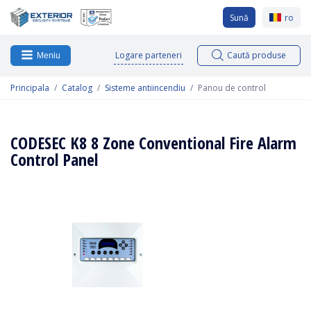
Sună
ro
Logare parteneri
Caută produse
Meniu
Principala
Catalog
Sisteme antiincendiu
Panou de control
CODESEC K8 8 Zone Conventional Fire Alarm
Control Panel