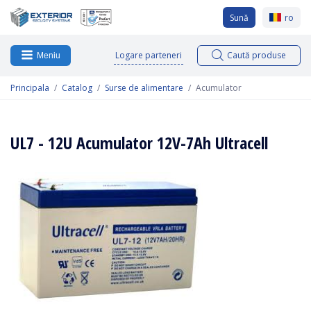
Sună
ro
Logare parteneri
Caută produse
Meniu
Principala
Catalog
Surse de alimentare
Acumulator
UL7 - 12U Acumulator 12V-7Ah Ultracell