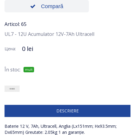
Compară
Articol: 65
UL7 - 12U Acumulator 12V-7Ah Ultracell
0 lei
Цена:
În stoc:
mult
DESCRIERE
Baterie 12 V, 7Ah, Ultracell, Anglia (Lx151mm; Hx93.5mm;
Dx65mm) Greutate: 2.05kg 1 an garanție.