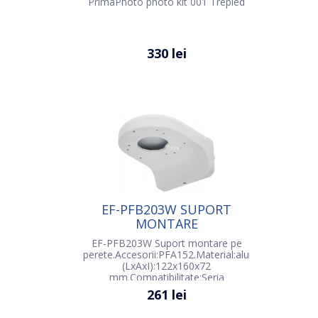
PrimaPhoto photo kit 001 Trepied
330 lei
EF-PFB203W SUPORT
MONTARE
EF-PFB203W Suport montare pe
perete.Accesorii:PFA152.Material:aluminiu.IP66.Dim
(LxAxI):122x160x72
mm.Compatibilitate:Seria
SD22,HDWxxE/S,HDBWxxE,HDWxxR-
261 lei
Z,HDBWxxR-Z/VF