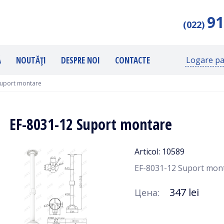
91
(022)
Ă
NOUTĂȚI
DESPRE NOI
CONTACTE
Logare pa
uport montare
EF-8031-12 Suport montare
Articol: 10589
EF-8031-12 Suport mo
347 lei
Цена: