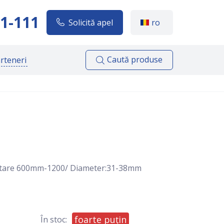
1-111
Solicită apel
ro
Caută produse
rteneri
ntare 600mm-1200/ Diameter:31-38mm
foarte puțin
În stoc: