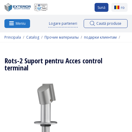
Sună
ro
Logare parteneri
Caută produse
Meniu
Principala
Catalog
Прочие материалы
подарки клиентам
Rots-2 Suport pentru Acces control
terminal